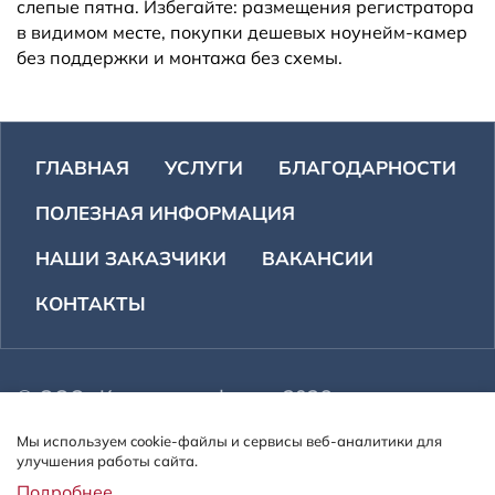
слепые пятна. Избегайте: размещения регистратора
в видимом месте, покупки дешевых ноунейм-камер
без поддержки и монтажа без схемы.
ГЛАВНАЯ
УСЛУГИ
БЛАГОДАРНОСТИ
ПОЛЕЗНАЯ ИНФОРМАЦИЯ
НАШИ ЗАКАЗЧИКИ
ВАКАНСИИ
КОНТАКТЫ
© ООО «Компания сфера». 2026 г.
Все права защищены.
Мы используем cookie-файлы и сервисы веб-аналитики для
Адрес: 302020, г. Орел, Наугорское шоссе 17а,
улучшения работы сайта.
пом. 1
Подробнее