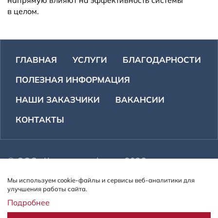
в целом.
ГЛАВНАЯ
УСЛУГИ
БЛАГОДАРНОСТИ
ПОЛЕЗНАЯ ИНФОРМАЦИЯ
НАШИ ЗАКАЗЧИКИ
ВАКАНСИИ
КОНТАКТЫ
© ООО «Компания сфера». 2026 г.
Все права защищены.
Мы используем cookie-файлы и сервисы веб-аналитики для
Адрес: 302020, г. Орел, Наугорское шоссе 17а,
улучшения работы сайта.
пом. 1
Подробнее
Телефон:
+7-4862-222-380
,
+7-800-200-6165